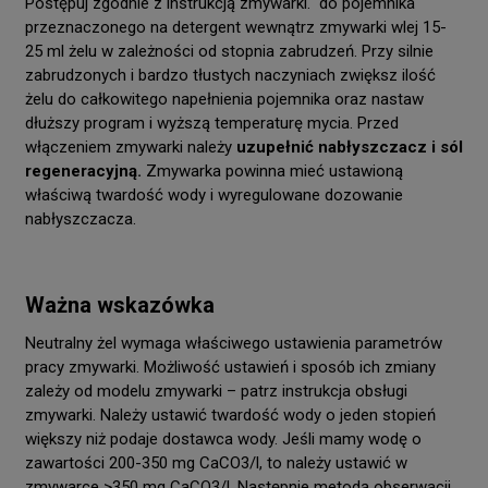
Postępuj zgodnie z instrukcją zmywarki. do pojemnika
przeznaczonego na detergent wewnątrz zmywarki wlej 15-
25 ml żelu w zależności od stopnia zabrudzeń. Przy silnie
zabrudzonych i bardzo tłustych naczyniach zwiększ ilość
żelu do całkowitego napełnienia pojemnika oraz nastaw
dłuższy program i wyższą temperaturę mycia. Przed
włączeniem zmywarki należy
uzupełnić nabłyszczacz i sól
regeneracyjną.
Zmywarka powinna mieć ustawioną
właściwą twardość wody i wyregulowane dozowanie
nabłyszczacza.
Ważna wskazówka
Neutralny żel wymaga właściwego ustawienia parametrów
pracy zmywarki. Możliwość ustawień i sposób ich zmiany
zależy od modelu zmywarki – patrz instrukcja obsługi
zmywarki. Należy ustawić twardość wody o jeden stopień
większy niż podaje dostawca wody. Jeśli mamy wodę o
zawartości 200-350 mg CaCO3/l, to należy ustawić w
zmywarce >350 mg CaCO3/l. Następnie metodą obserwacji