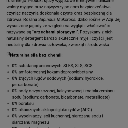
roślinnego. Produkt łączy wyjątkowe efektywne i unikalne
walory myjące oraz najwyższy poziom bezpieczeństwa
czyniąc naczynia doskonale czyste oraz bezpieczną dla
zdrowia.
Roślina
Sapindus Mukorossi
dziko rośnie w Azji. Jej
wysuszone jagody ze względu na wygląd i właściwości
nazywane są "
orzechami piorącymi
". Pozyskany z
nich
naturalny detergent bardzo skutecznie myje i czyści, jest
neutralny dla zdrowia człowieka, zwierząt i środowiska.
[2]
Naturalna siła bez chemii:
0% substancji anionowych: SLES, SLS, SCS
0% amfoterycznej kokamidopropylobetainy
0% żrących ługów sodowych (sodium: hydroxide,
percarbonate)
0% sody oczyszczonej, kalcynowanej i metakrzemianu
sodu (sodium: carbonate, bicarbonate, metasilicate)
0% boraksu
0% alkaicznych alkilopoliglukozydów (APG)
0% wypełniaczy: soli kuchennej, siarczanu sodu i
siarczanu magnezu