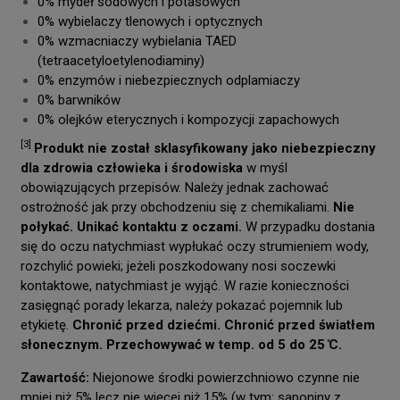
0% mydeł sodowych i potasowych
0% wybielaczy tlenowych i optycznych
0% wzmacniaczy wybielania TAED
(tetraacetyloetylenodiaminy)
0% enzymów i niebezpiecznych odplamiaczy
0% barwników
0% olejków eterycznych i kompozycji zapachowych
[3]
Produkt nie został sklasyfikowany jako niebezpieczny
dla zdrowia człowieka i środowiska
w myśl
obowiązujących przepisów. Należy jednak zachować
ostrożność jak przy obchodzeniu się z chemikaliami.
Nie
połykać. Unikać kontaktu z oczami.
W przypadku dostania
się do oczu natychmiast wypłukać oczy strumieniem wody,
rozchylić powieki; jeżeli poszkodowany nosi soczewki
kontaktowe, natychmiast je wyjąć. W razie konieczności
zasięgnąć porady lekarza, należy pokazać pojemnik lub
etykietę.
Chronić przed dziećmi. Chronić przed światłem
słonecznym. Przechowywać w temp. od 5 do 25 ̊C.
Zawartość:
Niejonowe środki powierzchniowo czynne nie
mniej niż 5% lecz nie więcej niż 15% (w tym: saponiny z