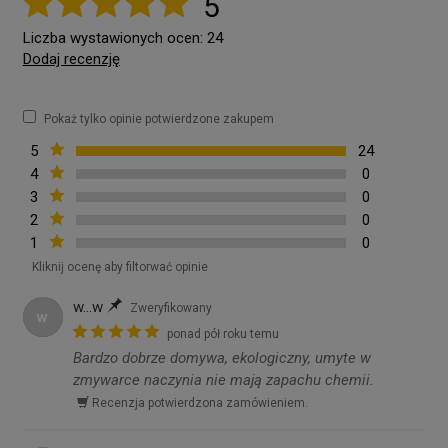
5
Liczba wystawionych ocen: 24
Dodaj recenzję
Pokaż tylko opinie potwierdzone zakupem
5
24
4
0
3
0
2
0
1
0
Kliknij ocenę aby filtorwać opinie
w...w
Zweryfikowany
w
ponad pół roku temu
Bardzo dobrze domywa, ekologiczny, umyte w
zmywarce naczynia nie mają zapachu chemii.
Recenzja potwierdzona zamówieniem.