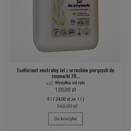
EcoVariant neutralny żel z orzechów piorących do
zmywarki 20...
Wysyłka od ręki
120,00 zł
5 l ( 24,00 zł za 1 l )
160,00 zł
Do koszyka