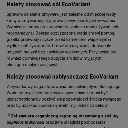
Należy stosować sól EcoVariant
Sprawne działanie zmywarki jest zależne od miękkiej wody,
którą w zmywarce przygotowuje wymiennik jonów wapnia.
Wymiennik jonów do sprawnego działania musi używać soli
regeneracyjnej. Dobrze oczyszczona woda chroni pompę,
grzałki, przewody i dysze przed kamieniem wapiennym i
wydłuża ich żywotność. Umożliwia uzyskanie doskonale
umytych naczyń bez zacieków wapiennych. Przyczynia się
również do mniejszego zużycia środków myjących i
płucząco nabłyszczających.
Należy stosować nabłyszczacz EcoVariant
Zmywarka wymaga stosowania oddzielnie płynu płuczącego.
Woda po myciu jest całkowicie wymieniana i musi być
uszlachetniona by pozbyć się pozostałości środka myjącego
oraz by uzyskać doskonały efekt mycia bez zacieków.
[1]
Żel zawiera organiczną saponinę otrzymaną z rośliny
Sapindus Mukorossi
oraz inne składniki pochodzenia