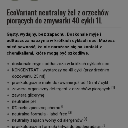
EcoVariant neutralny żel z orzechów
piorących do zmywarki 40 cykli 1L
Gęsty, wydajny, bez zapachu. Doskonale myje i
odtłuszcza naczynia w krótkich cyklach eco. Możesz
mieć pewność, że nie narażasz się na kontakt z
chemikaliami, które mogą być szkodliwe.
doskonale myje i odtłuszcza w krótkich cyklach eco
KONCENTRAT - wystarczy na 40 cykli (przy średnim
dozowaniu 25 ml)
proekologiczne małe dozowanie już od 15 ml / cykl
[1]
zawiera organiczny detergent z orzechów piorących
zawiera glicerynę
neutralne pH
[2]
0% niebezpiecznej chemii
[3]
neutralna formuła - label free
[4]
neutralny zapach wolny od alergenów
[5]
proekologiczna formuła łatwa do biodegradacji