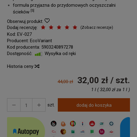
formuła przyjazna do przydomowych oczyszczalni
[5]
ścieków
Obserwuj produkt:
Dodaj recenzję:
(
Zobacz recenzje
)
Kod:
EV-027
Producent:
EcoVariant
Kod producenta:
5903240897278
Dostępność:
Wysyłka od ręki
Historia ceny
32,00 zł
/ szt.
44,00 zł
1 l
(
32,00 zł
za
1 l
)
szt.
dodaj do koszyka