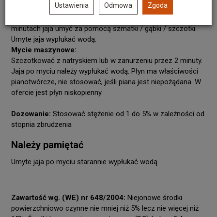
Ustawienia
Odmowa
Zgoda
ręczne:
do roztworu włożyć jaja by całkowicie się zanurzyły. Po 2
minutach jaja umyć za pomocą szmatki / gąbki / szczotki.
Umyte jaja wypłukać wodą.
Mycie maszynowe:
Szczotkować z natryskiem lub w zanurzeniu przez 2 minuty.
Jaja po myciu należy wypłukać wodą. Płyn ma właściwości
pianotwórcze, nie stosować, jeśli piana jest niepożądana. W
ofercie jest płyn niskopienny.
Dozowanie:
Stosować stężenie od 1 do 5% w zależności od
stopnia zbrudzenia
Należy pamiętać
Umyte jaja po myciu starannie wypłukać wodą.
Zawartość wg. (WE) nr 648/2004:
Niejonowe środki
powierzchniowo czynne nie mniej niż 5% lecz nie więcej niż