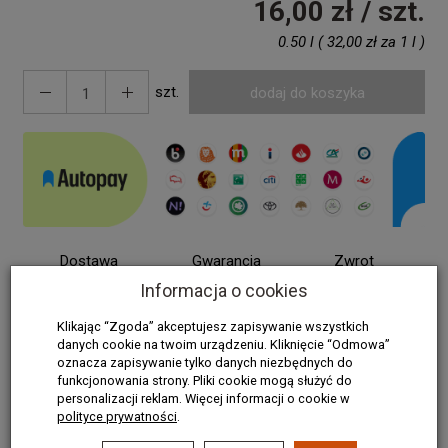
16,00 zł
/ szt.
0.50 l
(
32,00 zł
za
1 l
)
szt.
dodaj do koszyka
Dostawa
Gwarancja
Zwrot
za darmo
satysfakcji
do 90 dni
Informacja o cookies
Klikając “Zgoda” akceptujesz zapisywanie wszystkich
danych cookie na twoim urządzeniu. Kliknięcie “Odmowa”
Sposób stosowania i dozowania:
oznacza zapisywanie tylko danych niezbędnych do
funkcjonowania strony. Pliki cookie mogą służyć do
Jaja należy myć tuż przed wykorzystaniem. Maksymalny
personalizacji reklam. Więcej informacji o cookie w
polityce prywatności
.
czas namaczania to 2 minuty. Nie myć jaj z uszkodzoną
skorupą i przeznaczonych do przechowywania.
Mycie