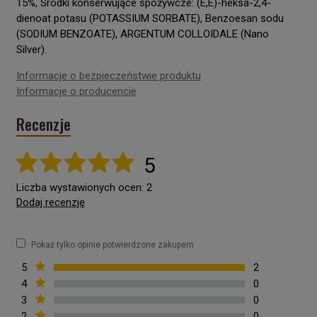
15%, Środki konserwujące spożywcze: (E,E)-heksa-2,4-
dienoat potasu (POTASSIUM SORBATE), Benzoesan sodu
(SODIUM BENZOATE), ARGENTUM COLLOIDALE (Nano
Silver).
Informacje o bezpieczeństwie produktu
Informacje o producencie
Recenzje
5
Liczba wystawionych ocen: 2
Dodaj recenzję
Pokaż tylko opinie potwierdzone zakupem
5
2
4
0
3
0
2
0