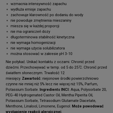
wzmacnia intensywność zapachu
wydłuża emisje zapachu
zachowuje klarowność po dodaniu do wody
nie powoduje zmętnienia mieszaniny
miesza się w każdej proporcji
nie ma ograniczeń dozy
długoterminowa stabilność kinetyczna
nie wymaga homogenizacji
nie wymaga użycia solubilizatora
można stosować w zakresie pH 3-10
Nie połykać. Unikać kontaktu z oczami. Chronić przed
dziećmi. Przechowywać w temp. od 5 do 25 ̊C. Chronić przed
światłem słonecznym. Trwałość 12
miesięcy.
Zawartość:
niejonowe środki powierzchniowo
czynne nie mniej niż 5% lecz nie więcej niż 15%, Parfum,
Potassium Sorbate.
Ingredients INCI:
Aqua, Polysorbate 20,
PEG-40 Hydrogenated Castor Oil, Mentha Piperita Oil,
Potassium Sorbate, Tetrasodium Glutamate Diacetate,
Menthone, Linalool, Limonene, Eugenol.
Może powodować
wystąpienie reakcji alergicznej
.