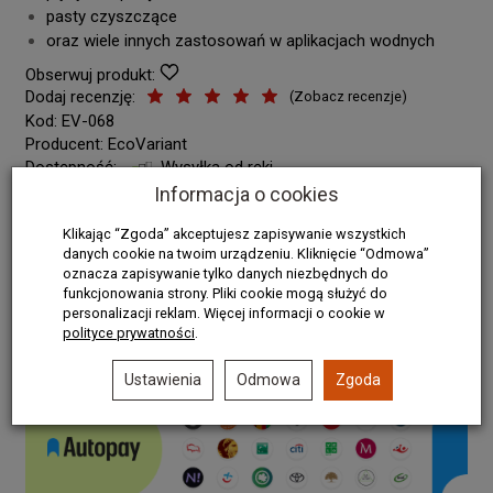
pasty czyszczące
oraz wiele innych zastosowań w aplikacjach wodnych
Obserwuj produkt:
Dodaj recenzję:
(
Zobacz recenzje
)
Kod:
EV-068
Producent:
EcoVariant
Dostępność:
Wysyłka od ręki
Informacja o cookies
Historia ceny
Klikając “Zgoda” akceptujesz zapisywanie wszystkich
danych cookie na twoim urządzeniu. Kliknięcie “Odmowa”
16,00 zł
/ szt.
oznacza zapisywanie tylko danych niezbędnych do
funkcjonowania strony. Pliki cookie mogą służyć do
100 ml
(
16,00 zł
za
100 ml
)
personalizacji reklam. Więcej informacji o cookie w
polityce prywatności
.
szt.
dodaj do koszyka
Ustawienia
Odmowa
Zgoda